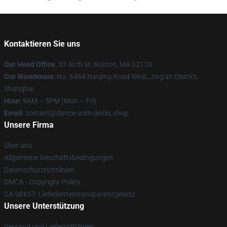
Kontaktieren Sie uns
Our Head Office
: 33 Arch St, Boston, MA 02110
Our Warehouse
: No. 6464 Nanjing Road West, Jing'an District,
Shanghai
Hour
: 9AM – 5PM (Mon – Fri)
Email
: contact@dance-with-devils.shop
Unsere Firma
Über uns
Allgemeine Geschäftsbedingungen
Datenschutzrichtlinien
DMCA - Copyright Policy
CA SB657: Lieferkettentransparenzgesetz
Unsere Unterstützung
Versand und Lieferrichtlinien