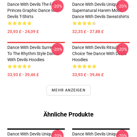
Dance With Devils The Five
Dance With Devils Unique
-20%
-20%
Princes Graphic Dance With
Supernatural Harem Motif
Devils T-Shirts
Dance With Devils Sweatshirts
20,93 £ - 24,09 £
32,35 £ - 37,88 £
Dance With Devils Surrender
Dance With Devils Ritsuka's
-20%
-20%
To The Rhythm Style Dance
Choice Tee Dance With Devils
With Devils Hoodies
Hoodies
33,93 £ - 39,46 £
33,93 £ - 39,46 £
MEHR ANZEIGEN
Ähnliche Produkte
Dance With Devils Unique
Dance With Devils Unique
-20%
-20%