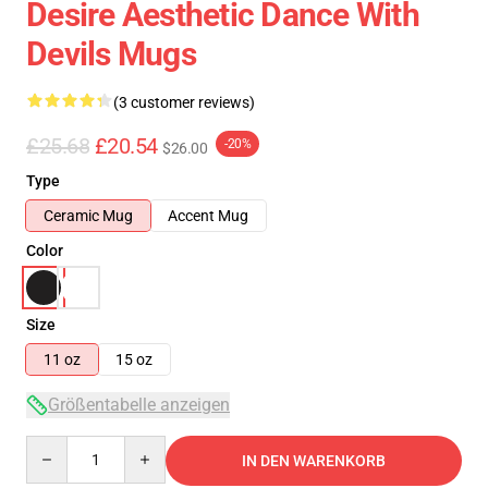
Desire Aesthetic Dance With
Devils Mugs
(3 customer reviews)
£25.68
£20.54
-20%
$26.00
Type
Ceramic Mug
Accent Mug
Color
Size
11 oz
15 oz
Größentabelle anzeigen
Quantity
IN DEN WARENKORB