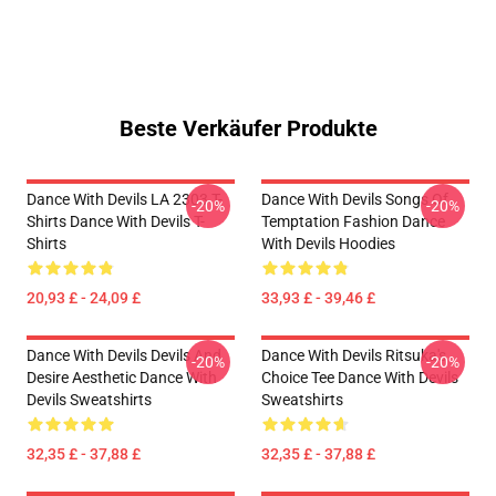
Beste Verkäufer Produkte
Dance With Devils LA 2303 T-
Dance With Devils Songs Of
-20%
-20%
Shirts Dance With Devils T-
Temptation Fashion Dance
Shirts
With Devils Hoodies
20,93 £ - 24,09 £
33,93 £ - 39,46 £
Dance With Devils Devils And
Dance With Devils Ritsuka's
-20%
-20%
Desire Aesthetic Dance With
Choice Tee Dance With Devils
Devils Sweatshirts
Sweatshirts
32,35 £ - 37,88 £
32,35 £ - 37,88 £