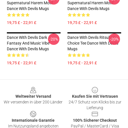
Supernatural Harem Motif
Supernatural Harem Motif
Dance With Devils Mugs
Dance With Devils Mugs
19,75 £ - 22,91 £
19,75 £ - 22,91 £
Dance With Devils Dark
Dance With Devils Ritsuka's
-20%
-20%
Fantasy And Music Vibe
Choice Tee Dance With Devils
Dance With Devils Mugs
Mugs
19,75 £ - 22,91 £
19,75 £ - 22,91 £
Footer
Weltweiter Versand
Kaufen Sie mit Vertrauen
Wir versenden in über 200 Länder
24/7 Schutz von Klicks bis zur
Lieferung
Internationale Garantie
100% Sicherer Checkout
Im Nutzungsland angeboten
PayPal / MasterCard / Visa