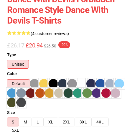
Romance Style Dance With
Devils T-Shirts
(4 customer reviews)
£26.17
£20.94
-20%
$26.50
Type
Unisex
Color
Default
Size
S
M
L
XL
2XL
3XL
4XL
5XL