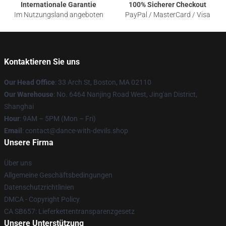
Internationale Garantie
100% Sicherer Checkout
Im Nutzungsland angeboten
PayPal / MasterCard / Visa
Kontaktieren Sie uns
Our Head Office
: 33 Arch St, Boston, MA 02110
Our Warehouse
: No. 6464 Nanjing Road West, Jing'an District,
Shanghai
Hour
: 9AM – 5PM (Mon – Fri)
Email
: contact@dance-with-devils.shop
Unsere Firma
Über uns
Allgemeine Geschäftsbedingungen
Datenschutzrichtlinien
DMCA - Copyright Policy
CA SB657: Lieferkettentransparenzgesetz
Unsere Unterstützung