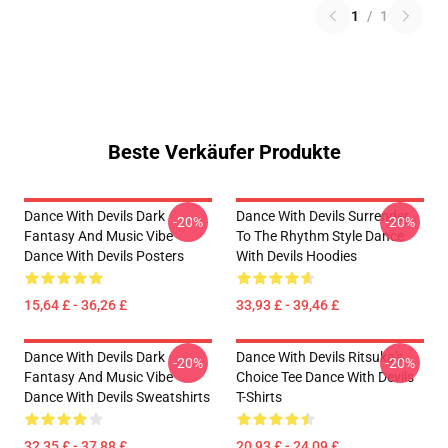
1
/
1
Beste Verkäufer Produkte
Dance With Devils Dark
Dance With Devils Surrender
-20%
-20%
Fantasy And Music Vibe
To The Rhythm Style Dance
Dance With Devils Posters
With Devils Hoodies
15,64 £ - 36,26 £
33,93 £ - 39,46 £
Dance With Devils Dark
Dance With Devils Ritsuka's
-20%
-20%
Fantasy And Music Vibe
Choice Tee Dance With Devils
Dance With Devils Sweatshirts
T-Shirts
32,35 £ - 37,88 £
20,93 £ - 24,09 £