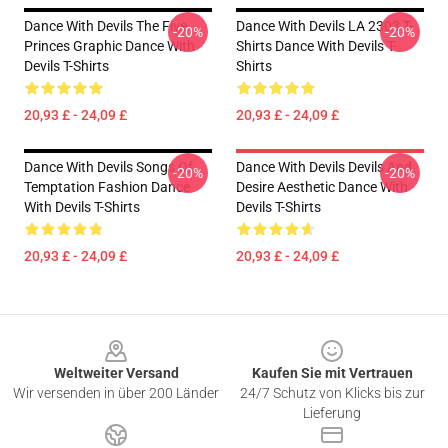
Dance With Devils The Five
Dance With Devils LA 2303 T-
-20%
-20%
Princes Graphic Dance With
Shirts Dance With Devils T-
Devils T-Shirts
Shirts
20,93 £ - 24,09 £
20,93 £ - 24,09 £
Dance With Devils Songs Of
Dance With Devils Devils And
-20%
-20%
Temptation Fashion Dance
Desire Aesthetic Dance With
With Devils T-Shirts
Devils T-Shirts
20,93 £ - 24,09 £
20,93 £ - 24,09 £
Footer
Weltweiter Versand
Kaufen Sie mit Vertrauen
Wir versenden in über 200 Länder
24/7 Schutz von Klicks bis zur
Lieferung