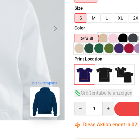
Size
S
M
L
XL
2X
Color
Default
Print Location
blank template
Größentabelle anzeigen
Quantity
Diese Aktion endet in
02