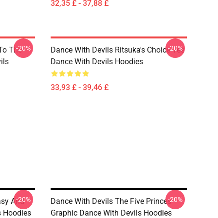
32,35 £ - 37,88 £
-20%
-20%
 To The
Dance With Devils Ritsuka's Choice Tee
ils
Dance With Devils Hoodies
33,93 £ - 39,46 £
-20%
-20%
asy And
Dance With Devils The Five Princes
s Hoodies
Graphic Dance With Devils Hoodies