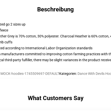
Beschreibung
zed go 2 sizes up
fleece
ather Grey is 70% cotton, 30% polyester. Charcoal Heather is 60% cotton,
ib cuffs
uated according to International Labor Organization standards
m manufacturers committed to improving cotton farming practices with the
al third-party fulfiller, there may be slight variances in the product receiv
:
MOCK-hoodies-1745509697-DEFAULT
Kategorien
:
Dance With Devils Ho
What Customers Say