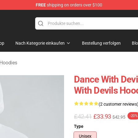
FREE
shipping on orders over $100
erchandise Store
op
Nach Kategorie einkaufen
Bestellung verfolgen
Bl
 Hoodies
Dance With Devi
With Devils Hoo
(2 customer reviews
£42.41
£33.93
-20%
$42.95
Type
Unisex