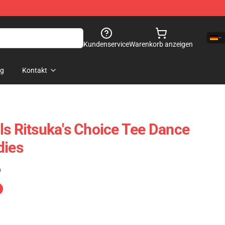
Kundenservice
Warenkorb anzeigen
og
Kontakt
ls Ritsuka's Choice Tee Dance
dies
)