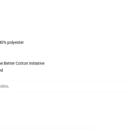
 40% polyester
 Better Cotton Initiative
ed
odies
,