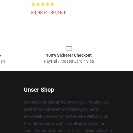
33,93 £ - 39,46 £
e
100% Sicherer Checkout
ten
PayPal / MasterCard / Visa
Unser Shop
Wir bieten qualitativ hochwertige Produkte, die
speziell von unserem erstklassigen Team
entwickelt werden. Wir bieten eine Vielzahl von
Produkten, die sowohl stilvoll als auch schön
sind. Dies ist nicht nur, um Ihren individuellen Stil