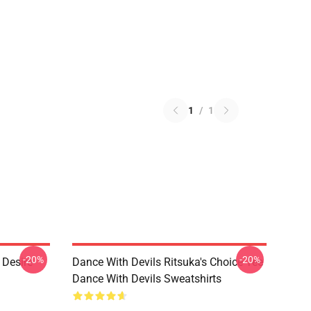
1
/
1
-20%
-20%
 Desire
Dance With Devils Ritsuka's Choice Tee
Dance With Devils Sweatshirts