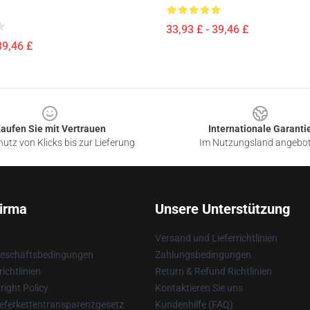
33,93 £ - 39,46 £
39,46 £
aufen Sie mit Vertrauen
Internationale Garanti
utz von Klicks bis zur Lieferung
Im Nutzungsland angebo
irma
Unsere Unterstützung
Versand und Lieferrichtlinien
Geschäftsbedingungen
Zahlungsbedingungen
ichtlinien
Return & Refund Richtlinien
ight Policy
Kontaktieren Sie uns
eferkettentransparenzgesetz
Kundenhilfe (FAQ)