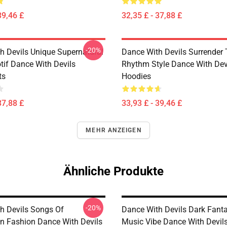
39,46 £
32,35 £ - 37,88 £
-20%
h Devils Unique Supernatural
Dance With Devils Surrender
if Dance With Devils
Rhythm Style Dance With Dev
ts
Hoodies
37,88 £
33,93 £ - 39,46 £
MEHR ANZEIGEN
Ähnliche Produkte
-20%
h Devils Songs Of
Dance With Devils Dark Fant
n Fashion Dance With Devils
Music Vibe Dance With Devil