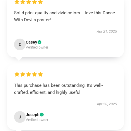
Solid print quality and vivid colors. I love this Dance
With Devils poster!
Apr 21, 2025
Casey
C
Verified owner
This purchase has been outstanding. It’s well-
crafted, efficient, and highly useful.
Apr 20, 2025
Joseph
J
Verified owner