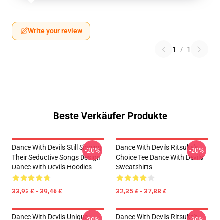
Write your review
1
/
1
Beste Verkäufer Produkte
Dance With Devils Still Singing
Dance With Devils Ritsuka's
-20%
-20%
Their Seductive Songs Design
Choice Tee Dance With Devils
Dance With Devils Hoodies
Sweatshirts
33,93 £ - 39,46 £
32,35 £ - 37,88 £
Dance With Devils Unique
Dance With Devils Ritsuka's
-20%
-20%