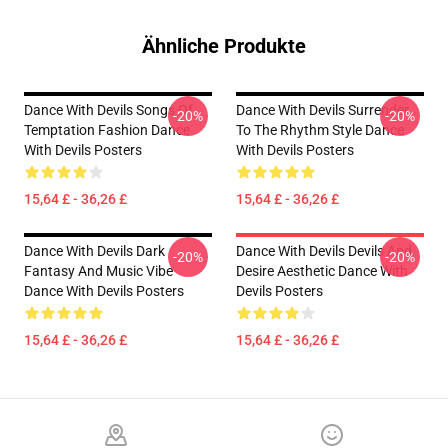
Ähnliche Produkte
Dance With Devils Songs Of
Dance With Devils Surrender
-20%
-20%
Temptation Fashion Dance
To The Rhythm Style Dance
With Devils Posters
With Devils Posters
15,64 £ - 36,26 £
15,64 £ - 36,26 £
Dance With Devils Dark
Dance With Devils Devils And
-20%
-20%
Fantasy And Music Vibe
Desire Aesthetic Dance With
Dance With Devils Posters
Devils Posters
15,64 £ - 36,26 £
15,64 £ - 36,26 £
Footer