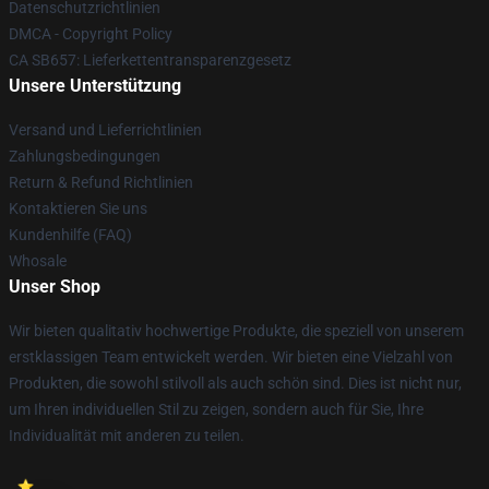
Datenschutzrichtlinien
DMCA - Copyright Policy
CA SB657: Lieferkettentransparenzgesetz
Unsere Unterstützung
Versand und Lieferrichtlinien
Zahlungsbedingungen
Return & Refund Richtlinien
Kontaktieren Sie uns
Kundenhilfe (FAQ)
Whosale
Unser Shop
Wir bieten qualitativ hochwertige Produkte, die speziell von unserem
erstklassigen Team entwickelt werden. Wir bieten eine Vielzahl von
Produkten, die sowohl stilvoll als auch schön sind. Dies ist nicht nur,
um Ihren individuellen Stil zu zeigen, sondern auch für Sie, Ihre
Individualität mit anderen zu teilen.