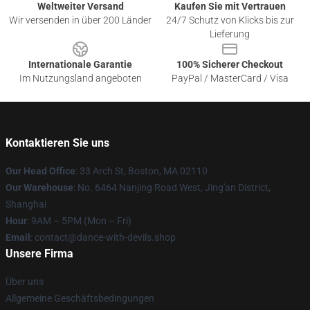
Weltweiter Versand
Kaufen Sie mit Vertrauen
Wir versenden in über 200 Länder
24/7 Schutz von Klicks bis zur
Lieferung
Internationale Garantie
100% Sicherer Checkout
Im Nutzungsland angeboten
PayPal / MasterCard / Visa
Kontaktieren Sie uns
Our Head Office
: 33 Arch St, Boston, MA 02110
Our Warehouse
: No. 6464 Nanjing Road West, Jing'an District,
Shanghai
Hour
: 9AM – 5PM (Mon – Fri)
Email
: contact@dance-with-devils.shop
Unsere Firma
Über uns
Allgemeine Geschäftsbedingungen