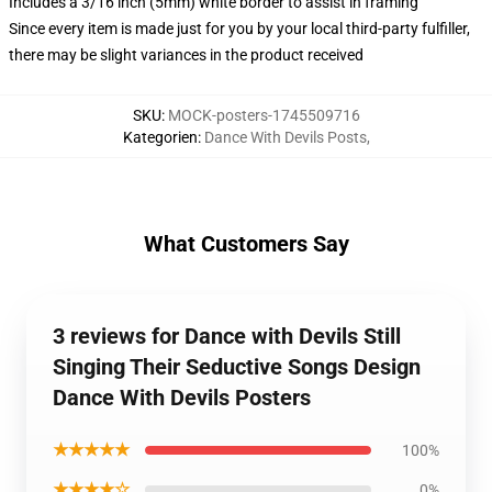
Includes a 3/16 inch (5mm) white border to assist in framing
Since every item is made just for you by your local third-party fulfiller,
there may be slight variances in the product received
SKU
:
MOCK-posters-1745509716
Kategorien
:
Dance With Devils Posts
,
What Customers Say
3 reviews for Dance with Devils Still
Singing Their Seductive Songs Design
Dance With Devils Posters
★★★★★
100%
★★★★☆
0%