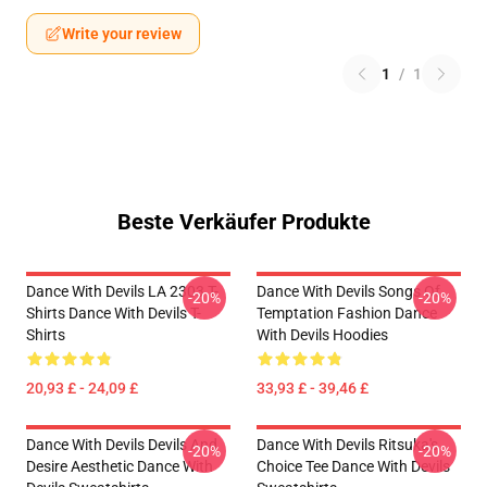
Write your review
1
/
1
Beste Verkäufer Produkte
Dance With Devils LA 2303 T-
Dance With Devils Songs Of
-20%
-20%
Shirts Dance With Devils T-
Temptation Fashion Dance
Shirts
With Devils Hoodies
20,93 £ - 24,09 £
33,93 £ - 39,46 £
Dance With Devils Devils And
Dance With Devils Ritsuka's
-20%
-20%
Desire Aesthetic Dance With
Choice Tee Dance With Devils