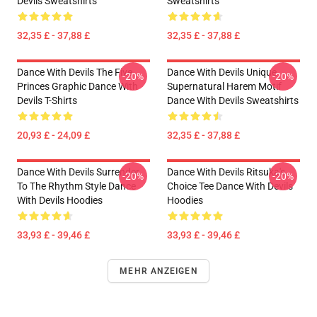
Devils Sweatshirts
Sweatshirts
32,35 £ - 37,88 £
32,35 £ - 37,88 £
Dance With Devils The Five
Dance With Devils Unique
-20%
-20%
Princes Graphic Dance With
Supernatural Harem Motif
Devils T-Shirts
Dance With Devils Sweatshirts
20,93 £ - 24,09 £
32,35 £ - 37,88 £
Dance With Devils Surrender
Dance With Devils Ritsuka's
-20%
-20%
To The Rhythm Style Dance
Choice Tee Dance With Devils
With Devils Hoodies
Hoodies
33,93 £ - 39,46 £
33,93 £ - 39,46 £
MEHR ANZEIGEN