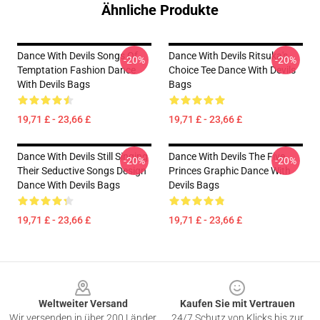
Ähnliche Produkte
Dance With Devils Songs Of
Dance With Devils Ritsuka's
-20%
-20%
Temptation Fashion Dance
Choice Tee Dance With Devils
With Devils Bags
Bags
19,71 £ - 23,66 £
19,71 £ - 23,66 £
Dance With Devils Still Singing
Dance With Devils The Five
-20%
-20%
Their Seductive Songs Design
Princes Graphic Dance With
Dance With Devils Bags
Devils Bags
19,71 £ - 23,66 £
19,71 £ - 23,66 £
Footer
Weltweiter Versand
Kaufen Sie mit Vertrauen
Wir versenden in über 200 Länder
24/7 Schutz von Klicks bis zur