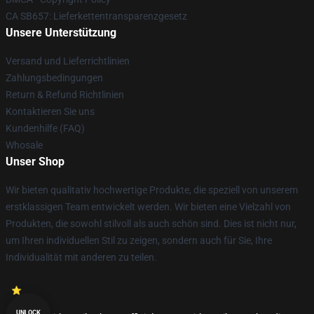
CA SB657: Lieferkettentransparenzgesetz
Unsere Unterstützung
Versand und Lieferrichtlinien
Zahlungsbedingungen
Return & Refund Richtlinien
Kontaktieren Sie uns
Kundenhilfe (FAQ)
Whosale
Unser Shop
Wir bieten qualitativ hochwertige Produkte, die speziell von unserem
erstklassigen Team entwickelt werden. Wir bieten eine Vielzahl von
Produkten, die sowohl stilvoll als auch schön sind. Dies ist nicht nur,
um Ihren individuellen Stil zu zeigen, sondern auch für Sie, Ihre
Individualität mit anderen zu teilen.
UNLOCK