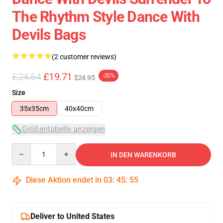
The Rhythm Style Dance With
Devils Bags
(2 customer reviews)
£24.64
£19.71
-20%
$24.95
Size
35x35cm
40x40cm
Größentabelle anzeigen
Quantity
IN DEN WARENKORB
Diese Aktion endet in
03
:
45
:
54
Deliver to United States