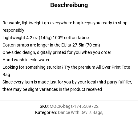
Beschreibung
Reusable, lightweight go-everywhere bag keeps you ready to shop
responsibly
Lightweight 4.2 oz (145g) 100% cotton fabric
Cotton straps are longer in the EU at 27.5in (70 cm)
One-sided design, digitally printed for you when you order
Hand wash in cold water
Looking for something sturdier? Try the premium All Over Print Tote
Bag
Since every item is made just for you by your local third-party fulfiller,
there may be slight variances in the product received
SKU
:
MOCK-bags-1745509722
Kategorien
:
Dance With Devils Bags
,