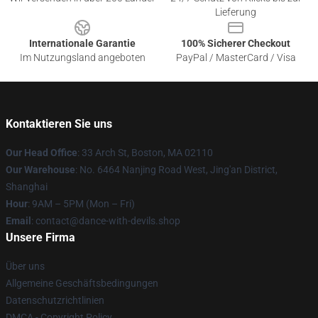
Lieferung
Internationale Garantie
100% Sicherer Checkout
Im Nutzungsland angeboten
PayPal / MasterCard / Visa
Kontaktieren Sie uns
Our Head Office
: 33 Arch St, Boston, MA 02110
Our Warehouse
: No. 6464 Nanjing Road West, Jing'an District,
Shanghai
Hour
: 9AM – 5PM (Mon – Fri)
Email
: contact@dance-with-devils.shop
Unsere Firma
Über uns
Allgemeine Geschäftsbedingungen
Datenschutzrichtlinien
DMCA - Copyright Policy