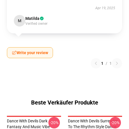
Apr 19, 2025
Matilda
M
Verified owner
Write your review
1
/
1
Beste Verkäufer Produkte
Dance With Devils Dark
Dance With Devils Surrender
-20%
-20%
Fantasy And Music Vibe
To The Rhythm Style Dance