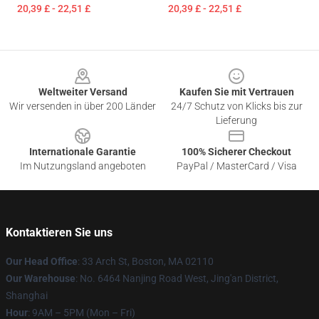
20,39 £ - 22,51 £
20,39 £ - 22,51 £
Footer
Weltweiter Versand
Kaufen Sie mit Vertrauen
Wir versenden in über 200 Länder
24/7 Schutz von Klicks bis zur
Lieferung
Internationale Garantie
100% Sicherer Checkout
Im Nutzungsland angeboten
PayPal / MasterCard / Visa
Kontaktieren Sie uns
Our Head Office
: 33 Arch St, Boston, MA 02110
Our Warehouse
: No. 6464 Nanjing Road West, Jing'an District,
Shanghai
Hour
: 9AM – 5PM (Mon – Fri)