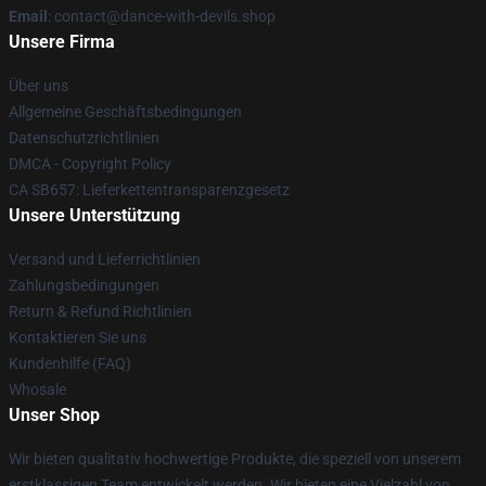
Email
: contact@dance-with-devils.shop
Unsere Firma
Über uns
Allgemeine Geschäftsbedingungen
Datenschutzrichtlinien
DMCA - Copyright Policy
CA SB657: Lieferkettentransparenzgesetz
Unsere Unterstützung
Versand und Lieferrichtlinien
Zahlungsbedingungen
Return & Refund Richtlinien
Kontaktieren Sie uns
Kundenhilfe (FAQ)
Whosale
Unser Shop
Wir bieten qualitativ hochwertige Produkte, die speziell von unserem
erstklassigen Team entwickelt werden. Wir bieten eine Vielzahl von