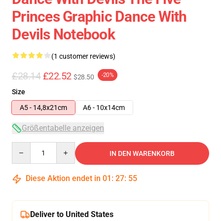
Princes Graphic Dance With
Devils Notebook
(1 customer reviews)
£28.14
£22.52
-20%
$28.50
Size
A5 - 14,8x21cm
A6 - 10x14cm
Größentabelle anzeigen
Quantity
IN DEN WARENKORB
Diese Aktion endet in
01
:
27
:
55
Deliver to United States