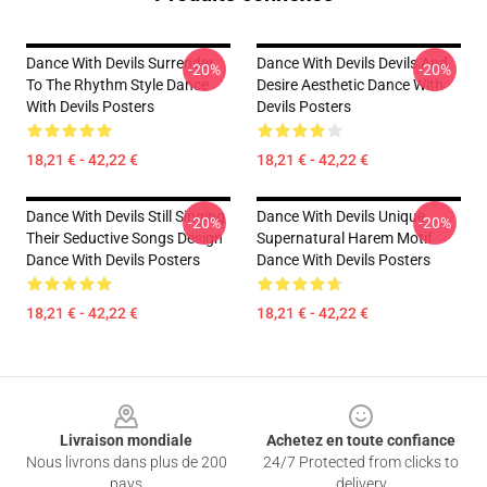
Dance With Devils Surrender
Dance With Devils Devils And
-20%
-20%
To The Rhythm Style Dance
Desire Aesthetic Dance With
With Devils Posters
Devils Posters
18,21 € - 42,22 €
18,21 € - 42,22 €
Dance With Devils Still Singing
Dance With Devils Unique
-20%
-20%
Their Seductive Songs Design
Supernatural Harem Motif
Dance With Devils Posters
Dance With Devils Posters
18,21 € - 42,22 €
18,21 € - 42,22 €
Footer
Livraison mondiale
Achetez en toute confiance
Nous livrons dans plus de 200
24/7 Protected from clicks to
pays
delivery