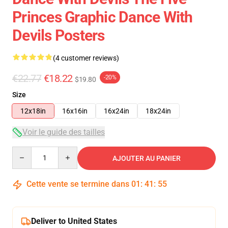
Princes Graphic Dance With
Devils Posters
(4 customer reviews)
€22.77
€18.22
-20%
$19.80
Size
12x18in
16x16in
16x24in
18x24in
Voir le guide des tailles
Quantity
AJOUTER AU PANIER
Cette vente se termine dans
01
:
41
:
54
Deliver to United States