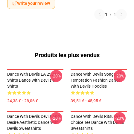
Write your review
1
/
1
Produits les plus vendus
Dance With Devils LA 2303 T-
Dance With Devils Songs Of
-20%
-20%
Shirts Dance With Devils T-
Temptation Fashion Dance
Shirts
With Devils Hoodies
24,38 € - 28,06 €
39,51 € - 45,95 €
Dance With Devils Devils And
Dance With Devils Ritsuka's
-20%
-20%
Desire Aesthetic Dance With
Choice Tee Dance With Devils
Devils Sweatshirts
Sweatshirts