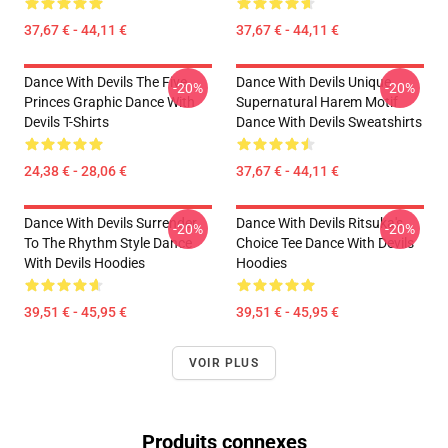
37,67 € - 44,11 €
37,67 € - 44,11 €
Dance With Devils The Five
Dance With Devils Unique
-20%
-20%
Princes Graphic Dance With
Supernatural Harem Motif
Devils T-Shirts
Dance With Devils Sweatshirts
24,38 € - 28,06 €
37,67 € - 44,11 €
Dance With Devils Surrender
Dance With Devils Ritsuka's
-20%
-20%
To The Rhythm Style Dance
Choice Tee Dance With Devils
With Devils Hoodies
Hoodies
39,51 € - 45,95 €
39,51 € - 45,95 €
VOIR PLUS
Produits connexes