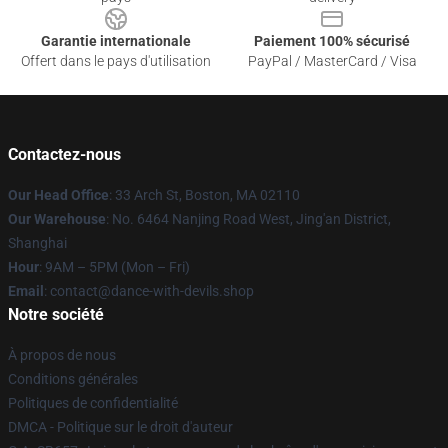
Garantie internationale
Paiement 100% sécurisé
Offert dans le pays d'utilisation
PayPal / MasterCard / Visa
Contactez-nous
Our Head Office
: 33 Arch St, Boston, MA 02110
Our Warehouse
: No. 6464 Nanjing Road West, Jing'an District,
Shanghai
Hour
: 9AM – 5PM (Mon – Fri)
Email
: contact@dance-with-devils.shop
Notre société
À propos de nous
Conditions générales
Politiques de confidentialité
DMCA - Politique sur le droit d'auteur