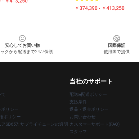
 - ￥413,250
￥374,390 - ￥413,250
安心してお買い物
国際保証
ックから配送まで24/7保護
使用国で提供
当社のサポート
いて
配送&配送ポリシー
支払条件
ーポリシー
返品・返金ポリシー
著作権ポリシー
お問い合わせ
アSB657: サプライチェーンの透明
カスタマーサポート(FAQ)
スタッフ