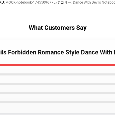
KU
:
MOCK-notebook-1745509677
カテゴリー
:
Dance With Devils Notebo
What Customers Say
vils Forbidden Romance Style Dance With