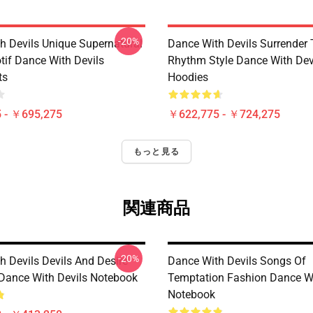
-20%
h Devils Unique Supernatural
Dance With Devils Surrender
if Dance With Devils
Rhythm Style Dance With Dev
ts
Hoodies
 - ￥695,275
￥622,775 - ￥724,275
もっと見る
関連商品
-20%
h Devils Devils And Desire
Dance With Devils Songs Of
 Dance With Devils Notebook
Temptation Fashion Dance Wi
Notebook