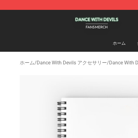
Dance With Devils Shop - Official Dance With Devils M
ホーム
ホーム
/
Dance With Devils アクセサリー
/
Dance With D