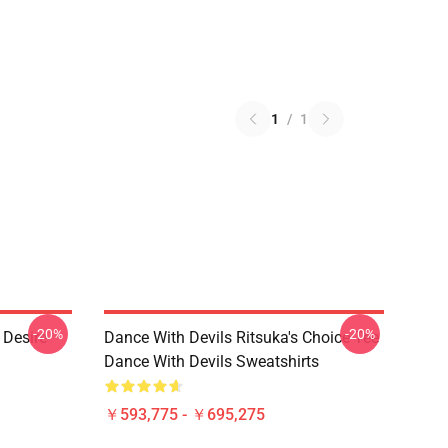
1
/
1
-20%
-20%
 Desire
Dance With Devils Ritsuka's Choice Tee
Dance With Devils Sweatshirts
￥593,775 - ￥695,275