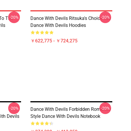
-20%
-20%
 To The
Dance With Devils Ritsuka's Choice Tee
ils
Dance With Devils Hoodies
￥622,775 - ￥724,275
-20%
-20%
Dance With Devils Forbidden Romance
th Devils
Style Dance With Devils Notebook