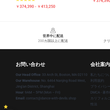
￥374,390
￥374,390 - ￥413,250
Footer
世界中に配送
200カ国以上に配送
クリ
お問い合わせ
会社案内
Our Head Office
: 33 Arch St, Boston, MA 02110
私たちにつ
Our Warehouse
: No. 6464 Nanjing Road West,
利用規約
Jing'an District, Shanghai
プライバシ
Hour
: 9AM – 5PM (Mon – Fri)
DMCA - 
Email
: contact@dance-with-devils.shop
カリフォルニ
性法