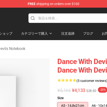
FREE
shipping on orders over $100
erchandise Store
ショップ
カテゴリーで購入
注文追跡
ブログ
お
evils Notebook
Dance With Devi
Dance With Devi
(5 customer reviews
¥5,166
¥4,133
-20%
$28.50
Size
A5 - 14,8x21cm
A6 - 10x1