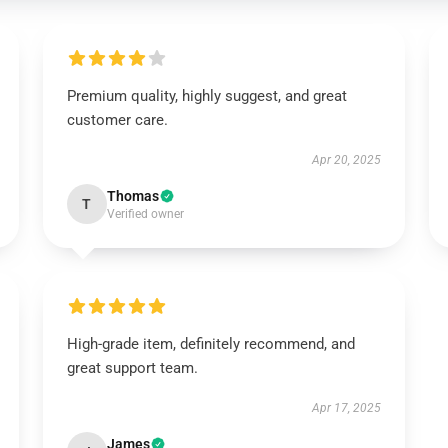
Premium quality, highly suggest, and great
customer care.
Apr 20, 2025
Thomas
T
Verified owner
High-grade item, definitely recommend, and
great support team.
Apr 17, 2025
James