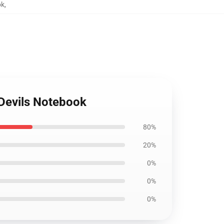
ok
,
 Devils Notebook
80%
20%
0%
0%
0%