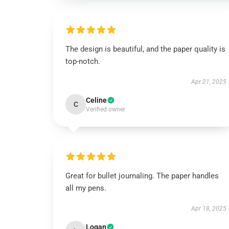
The design is beautiful, and the paper quality is
top-notch.
Apr 21, 2025
Celine
C
Verified owner
Great for bullet journaling. The paper handles
all my pens.
Apr 18, 2025
Logan