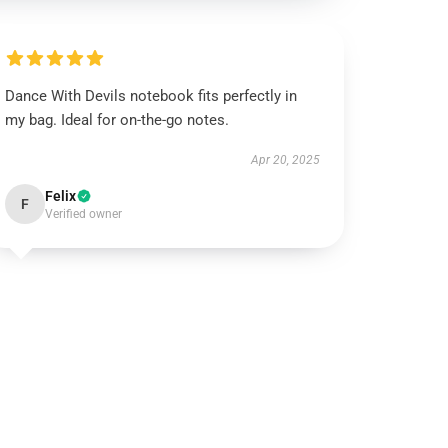
Dance With Devils notebook fits perfectly in
my bag. Ideal for on-the-go notes.
Apr 20, 2025
Felix
F
Verified owner