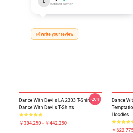
L
Verified owner
Write your review
-20%
Dance With Devils LA 2303 T-Shirts
Dance Wit
Dance With Devils T-Shirts
Temptatio
Hoodies
￥384,250 - ￥442,250
￥622,775