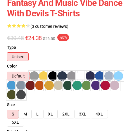
Fantasy And Music Vibe Dance
With Devils T-Shirts
(3 customer reviews)
€30.48
€24.38
-20%
$26.50
Type
Unisex
Color
Default
Size
S
M
L
XL
2XL
3XL
4XL
5XL