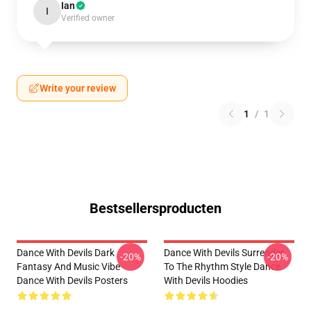
Ian
I
Verified owner
Write your review
1
/
1
Bestsellersproducten
Dance With Devils Dark
Dance With Devils Surrender
-20%
-20%
Fantasy And Music Vibe
To The Rhythm Style Dance
Dance With Devils Posters
With Devils Hoodies