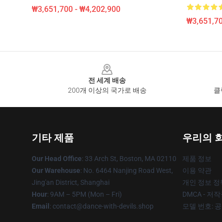
₩3,651,700 - ₩4,202,900
₩3,651,70
Footer
전 세계 배송
200개 이상의 국가로 배송
클
기타 제품
우리의 
Our Head Office
: 33 Arch St, Boston, MA 02110
제품 정보
Our Warehouse
: No. 6464 Nanjing Road West,
이용 약관
Jing'an District, Shanghai
개인 정보 정
Hour
: 9AM – 5PM (Mon – Fri)
DMCA - 저
Email
: contact@dance-with-devils.shop
모델 번호: 