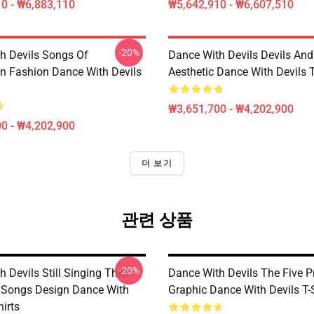
0 - ₩6,883,110
₩5,642,910 - ₩6,607,510
-20%
h Devils Songs Of
Dance With Devils Devils And
n Fashion Dance With Devils
Aesthetic Dance With Devils T
₩3,651,700 - ₩4,202,900
0 - ₩4,202,900
더 보기
관련 상품
-20%
 Devils Still Singing Their
Dance With Devils The Five P
 Songs Design Dance With
Graphic Dance With Devils T-
hirts