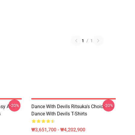
1
/
1
-20%
-20%
asy And
Dance With Devils Ritsuka's Choice Tee
s
Dance With Devils T-Shirts
₩3,651,700 - ₩4,202,900