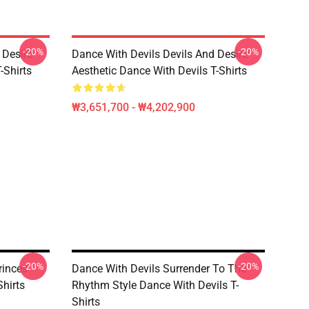
-20%
-20%
 Desire
Dance With Devils Devils And Desire
-Shirts
Aesthetic Dance With Devils T-Shirts
₩3,651,700 - ₩4,202,900
-20%
-20%
rinces
Dance With Devils Surrender To The
Shirts
Rhythm Style Dance With Devils T-
Shirts