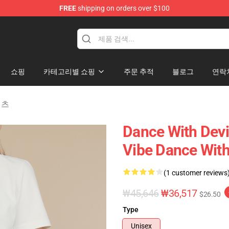
FREE
shipping on orders over $100
erchandise Store
쇼핑
카테고리별 쇼핑
주문 추적
블로그
연락
-셔츠
Dance With Devi
Vibe Dance With 
(1 customer reviews
₩45,646
₩36,517
$26.50
Type
Unisex