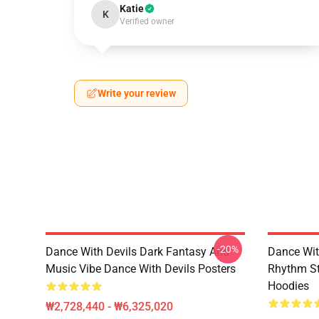
Katie
K
Verified owner
Write your review
-20%
Dance With Devils Dark Fantasy And
Dance Wit
Music Vibe Dance With Devils Posters
Rhythm St
Hoodies
₩2,728,440 - ₩6,325,020