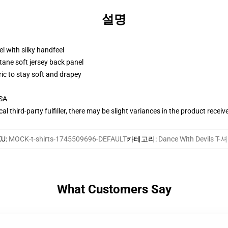
설명
l with silky handfeel
tane soft jersey back panel
ric to stay soft and drapey
USA
al third-party fulfiller, there may be slight variances in the product receiv
KU
:
MOCK-t-shirts-1745509696-DEFAULT
카테고리
:
Dance With Devils T-
What Customers Say