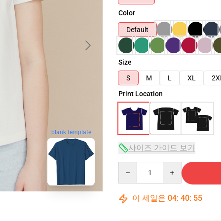
Color
Default
Size
S
M
L
XL
2X
Print Location
blank template
사이즈 가이드 보기
Quantity
이 세일은
04
:
40
:
54