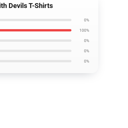
h Devils T-Shirts
0%
100%
0%
0%
0%