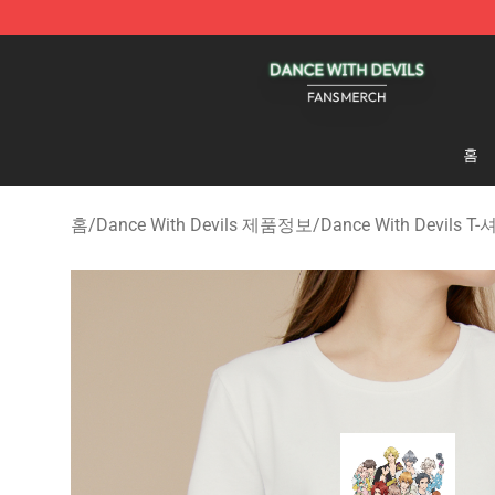
Dance With Devils Shop - Official Dance With Devils M
홈
홈
/
Dance With Devils 제품정보
/
Dance With Devils T