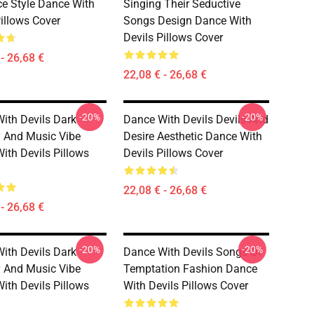
 Style Dance With
Singing Their Seductive
Pillows Cover
Songs Design Dance With
Devils Pillows Cover
- 26,68 €
22,08 € - 26,68 €
-20%
-20%
ith Devils Dark
Dance With Devils Devils And
 And Music Vibe
Desire Aesthetic Dance With
ith Devils Pillows
Devils Pillows Cover
22,08 € - 26,68 €
- 26,68 €
-20%
-20%
ith Devils Dark
Dance With Devils Songs Of
 And Music Vibe
Temptation Fashion Dance
ith Devils Pillows
With Devils Pillows Cover