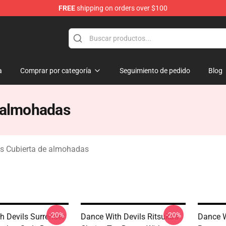
FREE
shipping on orders over $100
erchandise Store
a
Comprar por categoría
Seguimiento de pedido
Blog
e almohadas
ls Cubierta de almohadas
-20%
-20%
h Devils Surrender
Dance With Devils Ritsuka's
Dance W