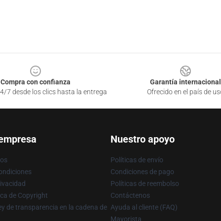
Compra con confianza
Garantía internacional
4/7 desde los clics hasta la entrega
Ofrecido en el país de us
 empresa
Nuestro apoyo
ros
Políticas de envío
ondiciones
Condiciones de pago
rivacidad
Políticas de reembolso
ica de Copyright
Contáctenos
y de transparencia en la cadena de
Ayuda al cliente (FAQ)
Mayorista