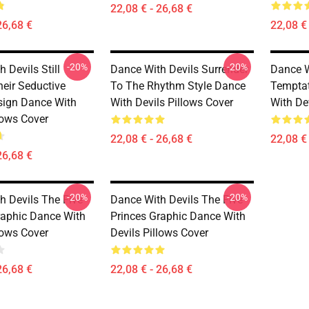
22,08 € - 26,68 €
26,68 €
22,08 € 
-20%
-20%
 Devils Still
Dance With Devils Surrender
Dance W
heir Seductive
To The Rhythm Style Dance
Temptat
ign Dance With
With Devils Pillows Cover
With De
lows Cover
22,08 € - 26,68 €
22,08 € 
26,68 €
-20%
-20%
h Devils The Five
Dance With Devils The Five
raphic Dance With
Princes Graphic Dance With
lows Cover
Devils Pillows Cover
26,68 €
22,08 € - 26,68 €