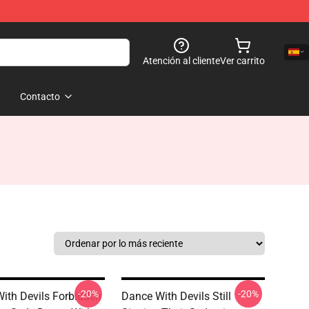
Atención al cliente
Ver carrito
Contacto
-20%
-20%
ith Devils Forbidden
Dance With Devils Still