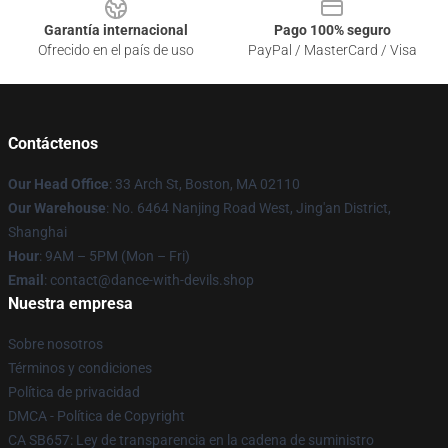
Garantía internacional
Pago 100% seguro
Ofrecido en el país de uso
PayPal / MasterCard / Visa
Contáctenos
Our Head Office
: 33 Arch St, Boston, MA 02110
Our Warehouse
: No. 6464 Nanjing Road West, Jing'an District,
Shanghai
Hour
: 9AM – 5PM (Mon – Fri)
Email
: contact@dance-with-devils.shop
Nuestra empresa
Sobre nosotros
Términos y condiciones
Política de privacidad
DMCA - Política de Copyright
CA SB657: Ley de transparencia en la cadena de suministro