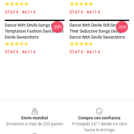
37,67 € - 44,11 €
37,67 € - 44,11 €
Dance With Devils Songs Of
Dance With Devils Still Singing
-20%
-20%
Temptation Fashion Dance With
Their Seductive Songs Design
Devils Sweatshirts
Dance With Devils Sweatshirts
37,67 € - 44,11 €
37,67 € - 44,11 €
Footer
Envío mundial
Compra con confianza
Enviamos a más de 200 países
Protegido 24/7 desde los clics
hasta la entrega