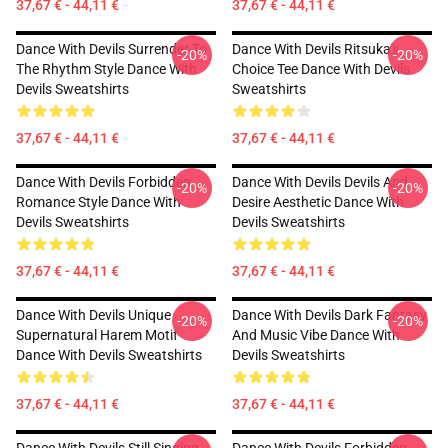
37,67 € - 44,11 €
37,67 € - 44,11 €
Dance With Devils Surrender To
Dance With Devils Ritsuka's
-20%
-20%
The Rhythm Style Dance With
Choice Tee Dance With Devils
Devils Sweatshirts
Sweatshirts
37,67 € - 44,11 €
37,67 € - 44,11 €
Dance With Devils Forbidden
Dance With Devils Devils And
-20%
-20%
Romance Style Dance With
Desire Aesthetic Dance With
Devils Sweatshirts
Devils Sweatshirts
37,67 € - 44,11 €
37,67 € - 44,11 €
Dance With Devils Unique
Dance With Devils Dark Fantasy
-20%
-20%
Supernatural Harem Motif
And Music Vibe Dance With
Dance With Devils Sweatshirts
Devils Sweatshirts
37,67 € - 44,11 €
37,67 € - 44,11 €