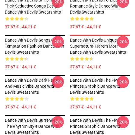
Dance With Devils Still Singing
Dance With Devils Forbidden
-20%
-20%
Their Seductive Songs Design
Romance Style Dance With
Dance With Devils Sweatshirts
Devils Sweatshirts
37,67 € - 44,11 €
37,67 € - 44,11 €
Dance With Devils Songs Of
Dance With Devils Unique
-20%
-20%
Temptation Fashion Dance With
Supernatural Harem Motif
Devils Sweatshirts
Dance With Devils Sweatshirts
37,67 € - 44,11 €
37,67 € - 44,11 €
Dance With Devils Dark Fantasy
Dance With Devils The Five
-20%
-20%
And Music Vibe Dance With
Princes Graphic Dance With
Devils Sweatshirts
Devils Sweatshirts
37,67 € - 44,11 €
37,67 € - 44,11 €
Dance With Devils Surrender To
Dance With Devils The Five
-20%
-20%
The Rhythm Style Dance With
Princes Graphic Dance With
Devils Sweatshirts
Devils Sweatshirts