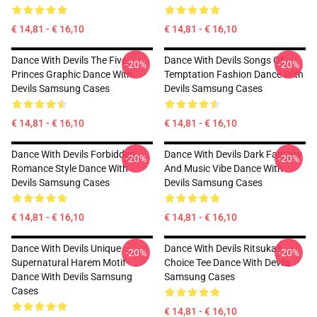
€ 14,81 - € 16,10
€ 14,81 - € 16,10
Dance With Devils The Five
Dance With Devils Songs Of
-20%
-20%
Princes Graphic Dance With
Temptation Fashion Dance With
Devils Samsung Cases
Devils Samsung Cases
€ 14,81 - € 16,10
€ 14,81 - € 16,10
Dance With Devils Forbidden
Dance With Devils Dark Fantasy
-20%
-20%
Romance Style Dance With
And Music Vibe Dance With
Devils Samsung Cases
Devils Samsung Cases
€ 14,81 - € 16,10
€ 14,81 - € 16,10
Dance With Devils Unique
Dance With Devils Ritsuka's
-20%
-20%
Supernatural Harem Motif
Choice Tee Dance With Devils
Dance With Devils Samsung
Samsung Cases
Cases
€ 14,81 - € 16,10