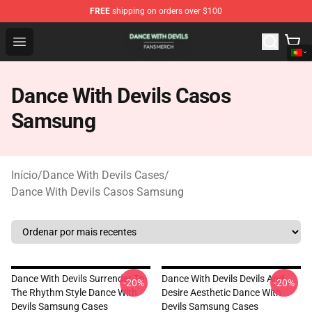
FREE
shipping on orders over $100
Dance With Devils Shop - Official Dance With Devils Mer
Open menu
Dance With Devils Casos
Samsung
Início
/
Dance With Devils Cases
/
Dance With Devils Casos Samsung
Dance With Devils Surrender To
Dance With Devils Devils And
-20%
-20%
The Rhythm Style Dance With
Desire Aesthetic Dance With
Devils Samsung Cases
Devils Samsung Cases