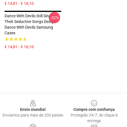
€ 14,81 - € 16,10
Dance With Devils Still Singing
-20%
Their Seductive Songs Design
Dance With Devils Samsung
Cases
€ 14,81 - € 16,10
Footer
Envio mundial
Compre com confiança
Enviamos para mais de 200 países
Protegido 24/7, do clique à
entrega