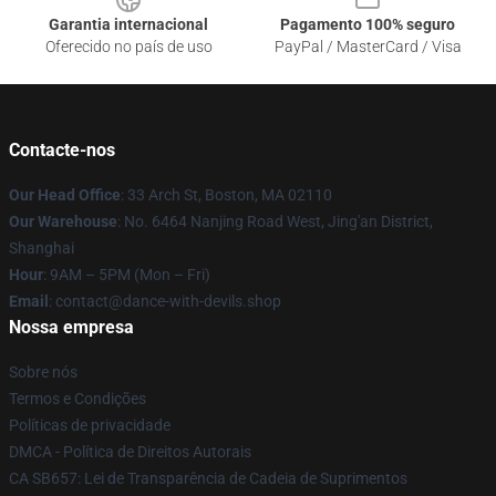
Garantia internacional
Pagamento 100% seguro
Oferecido no país de uso
PayPal / MasterCard / Visa
Contacte-nos
Our Head Office
: 33 Arch St, Boston, MA 02110
Our Warehouse
: No. 6464 Nanjing Road West, Jing'an District,
Shanghai
Hour
: 9AM – 5PM (Mon – Fri)
Email
: contact@dance-with-devils.shop
Nossa empresa
Sobre nós
Termos e Condições
Políticas de privacidade
DMCA - Política de Direitos Autorais
CA SB657: Lei de Transparência de Cadeia de Suprimentos